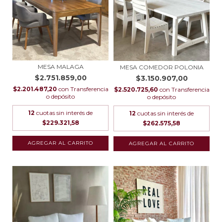
MESA MALAGA
MESA COMEDOR POLONIA
$2.751.859,00
$3.150.907,00
$2.201.487,20
con
Transferencia
$2.520.725,60
con
Transferencia
o depósito
o depósito
12
cuotas sin interés de
12
cuotas sin interés de
$229.321,58
$262.575,58
AGREGAR AL CARRITO