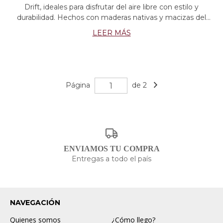
Drift, ideales para disfrutar del aire libre con estilo y
durabilidad. Hechos con maderas nativas y macizas del
noreste argentino, estos muebles resisten las inclemencias
LEER MÁS
del tiempo y aportan un diseño sofisticado a terrazas, patios
y jardines. Cada pieza resalta la belleza natural de la madera
y crea un ambiente único inspirado en la naturaleza
Página
de 2
ENVIAMOS TU COMPRA
Entregas a todo el país
NAVEGACIÓN
Quienes somos
¿Cómo llego?