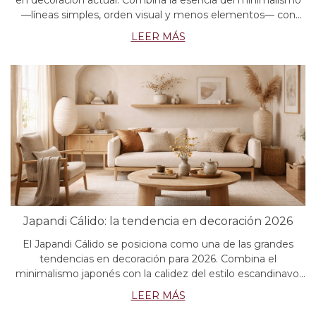
en decoración actual. Combina la esencia del minimalismo
—líneas simples, orden visual y menos elementos— con
una estética cálida y acogedora, creando hogares serenos,
LEER MÁS
modernos y habitables.
Japandi Cálido: la tendencia en decoración 2026
El Japandi Cálido se posiciona como una de las grandes
tendencias en decoración para 2026. Combina el
minimalismo japonés con la calidez del estilo escandinavo,
creando espacios serenos, funcionales y acogedores. Es
LEER MÁS
ideal para quienes buscan hogares