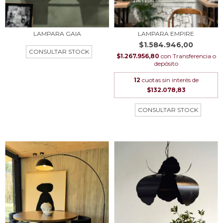
LAMPARA GAIA
LAMPARA EMPIRE
$1.584.946,00
$1.267.956,80
con
Transferencia o
depósito
12
cuotas sin interés de
$132.078,83