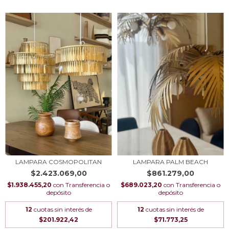
LAMPARA COSMOPOLITAN
LAMPARA PALM BEACH
$2.423.069,00
$861.279,00
$1.938.455,20
con
Transferencia o
$689.023,20
con
Transferencia o
depósito
depósito
12
cuotas sin interés de
12
cuotas sin interés de
$201.922,42
$71.773,25