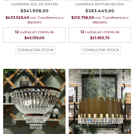
LAMPARA SOL DE RATAN
LAMPARA RATTAN NEGRA
$541.908,00
$263.445,00
$433.526,40
con
Transferencia o
$210.756,00
con
Transferencia o
depósito
depósito
12
cuotas sin interés de
12
cuotas sin interés de
$45.159,00
$21.953,75