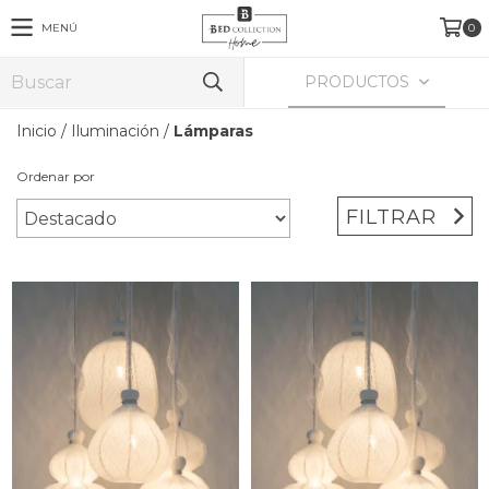
MENÚ
0
PRODUCTOS
Inicio
/
Iluminación
/
Lámparas
Ordenar por
FILTRAR