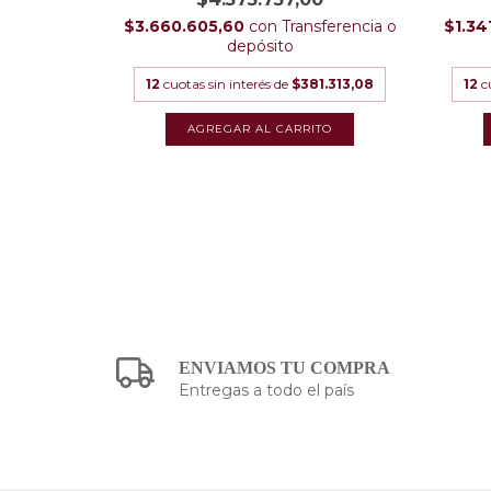
ferencia o
$3.660.605,60
con
Transferencia o
$1.34
depósito
7.050,00
12
cuotas sin interés de
$381.313,08
12
c
ENVIAMOS TU COMPRA
Entregas a todo el país