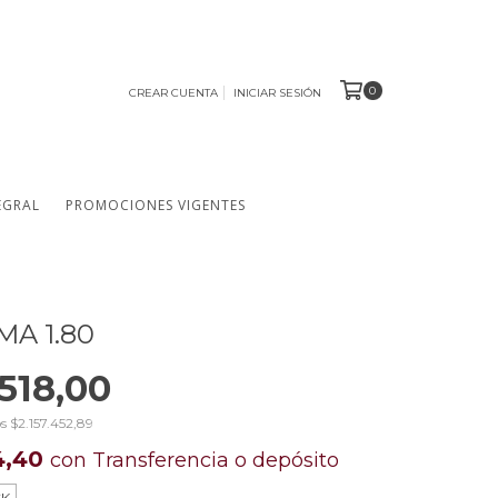
0
CREAR CUENTA
INICIAR SESIÓN
EGRAL
PROMOCIONES VIGENTES
MA 1.80
.518,00
os
$2.157.452,89
4,40
con
Transferencia o depósito