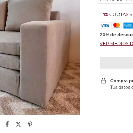
12
CUOTAS S
20% de descu
VER MEDIOS 
Compra p
Tus datos 