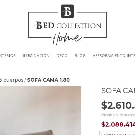
XTERIOR
ILUMINACIÓN
DECO
BLOG
ASESORAMIENTO INT
 3 cuerpos
SOFA CAMA 1.80
/
SOFA CA
$2.610
Precio sin impuest
$2.088.41