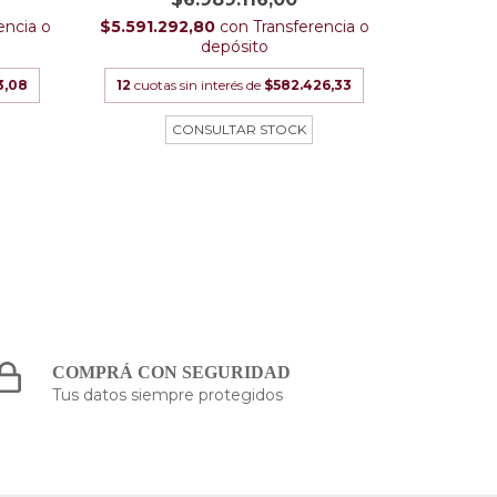
encia o
$5.591.292,80
con
Transferencia o
$4.740.4
depósito
3,08
12
cuotas sin interés de
$582.426,33
12
cuotas
COMPRÁ CON SEGURIDAD
Tus datos siempre protegidos