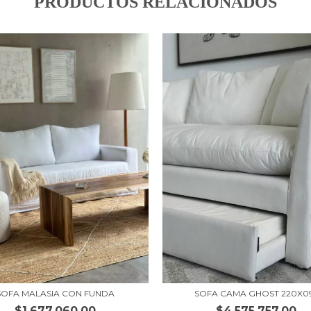
PRODUCTOS RELACIONADOS
SOFA CAMA GHOST 220X0
SOFA MALASIA CON FUNDA
$4.575.757,00
$1.677.060,00