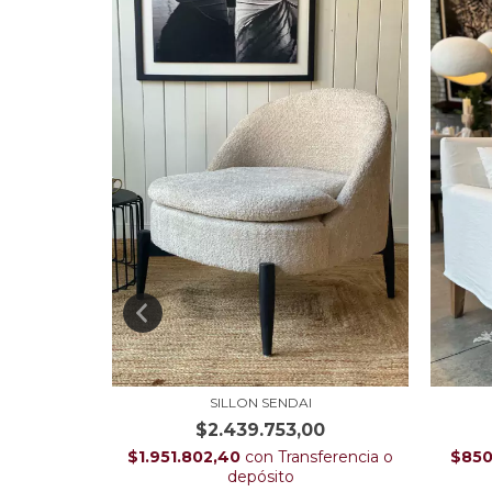
LLA
SILLON SENDAI
0
$2.439.753,00
ferencia o
$1.951.802,40
con
Transferencia o
$850
depósito