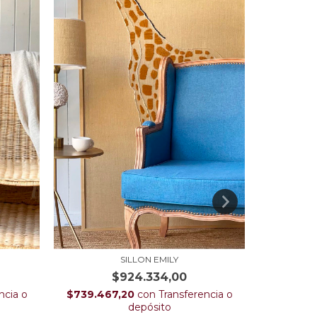
SILLON EMILY
SILLO
$924.334,00
ncia o
$739.467,20
con
Transferencia o
$582.33
depósito