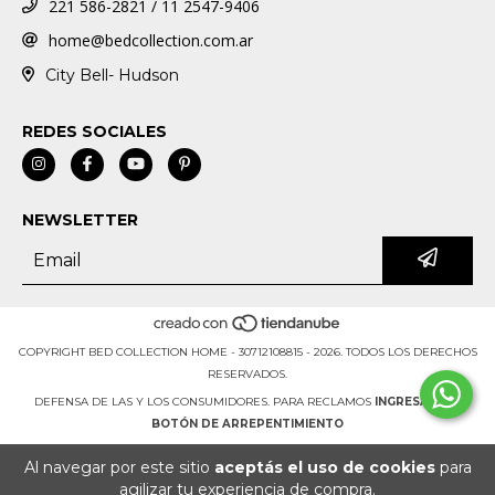
221 586-2821 / 11 2547-9406
home@bedcollection.com.ar
City Bell- Hudson
REDES SOCIALES
NEWSLETTER
COPYRIGHT BED COLLECTION HOME - 30712108815 - 2026. TODOS LOS DERECHOS
RESERVADOS.
DEFENSA DE LAS Y LOS CONSUMIDORES. PARA RECLAMOS
INGRESÁ ACÁ.
BOTÓN DE ARREPENTIMIENTO
Al navegar por este sitio
aceptás el uso de cookies
para
agilizar tu experiencia de compra.