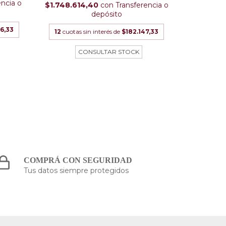
encia o
$4.740.4
$1.748.614,40
con
Transferencia o
depósito
6,33
12
cuotas
12
cuotas sin interés de
$182.147,33
COMPRÁ CON SEGURIDAD
Tus datos siempre protegidos