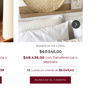
BANDEJA HA LONG
ESPE
$60.545,00
cia o
$48.436,00
con
Transferencia o
$47.04
depósito
,58
12
cuotas sin interés de
$5.045,42
12
cuota