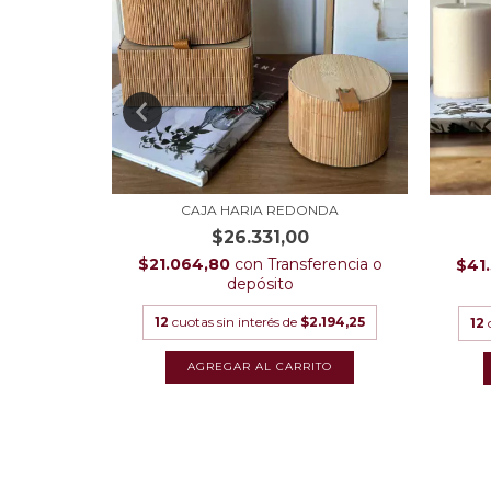
CAJA HARIA REDONDA
$26.331,00
erencia o
$21.064,80
con
Transferencia o
$41
depósito
1.900,17
12
cuotas sin interés de
$2.194,25
12