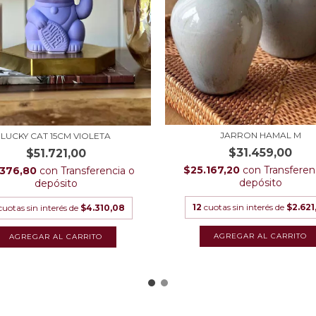
JARRON HAMAL M
LUCKY CAT 15CM VIOLETA
$31.459,00
$51.721,00
$25.167,20
con
Transferen
.376,80
con
Transferencia o
depósito
depósito
12
cuotas sin interés de
$2.621
cuotas sin interés de
$4.310,08