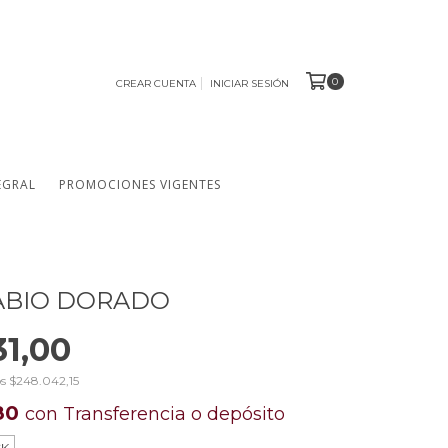
0
CREAR CUENTA
INICIAR SESIÓN
EGRAL
PROMOCIONES VIGENTES
ABIO DORADO
31,00
os
$248.042,15
,80
con
Transferencia o depósito