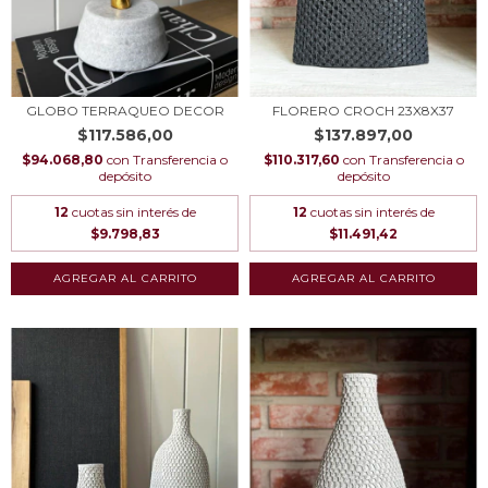
GLOBO TERRAQUEO DECOR
FLORERO CROCH 23X8X37
$117.586,00
$137.897,00
$94.068,80
con
Transferencia o
$110.317,60
con
Transferencia o
depósito
depósito
12
cuotas sin interés de
12
cuotas sin interés de
$9.798,83
$11.491,42