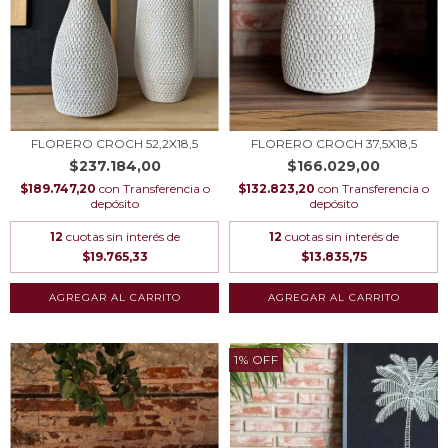
FLORERO CROCH 52,2X18,5
FLORERO CROCH 37,5X18,5
$237.184,00
$166.029,00
$189.747,20
con
Transferencia o
$132.823,20
con
Transferencia o
depósito
depósito
12
cuotas sin interés de
12
cuotas sin interés de
$19.765,33
$13.835,75
1
%
OFF