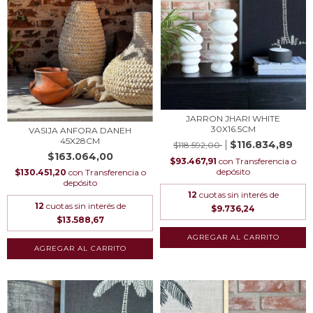
JARRON JHARI WHITE
30X16.5CM
VASIJA ANFORA DANEH
45X28CM
$116.834,89
$118.592,00
$163.064,00
$93.467,91
con
Transferencia o
depósito
$130.451,20
con
Transferencia o
depósito
12
cuotas sin interés de
12
cuotas sin interés de
$9.736,24
$13.588,67