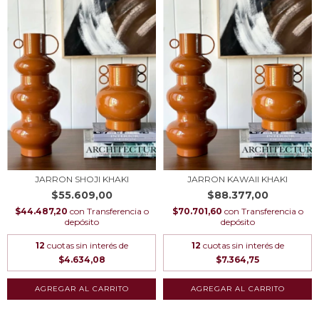
JARRON SHOJI KHAKI
JARRON KAWAII KHAKI
$55.609,00
$88.377,00
$44.487,20
con
Transferencia o
$70.701,60
con
Transferencia o
depósito
depósito
12
cuotas sin interés de
12
cuotas sin interés de
$4.634,08
$7.364,75