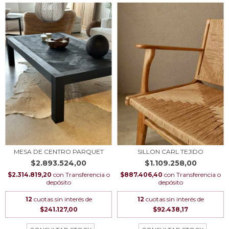
MESA DE CENTRO PARQUET
SILLON CARL TEJIDO
$2.893.524,00
$1.109.258,00
$2.314.819,20
con
Transferencia o
$887.406,40
con
Transferencia o
depósito
depósito
12
cuotas sin interés de
12
cuotas sin interés de
$241.127,00
$92.438,17