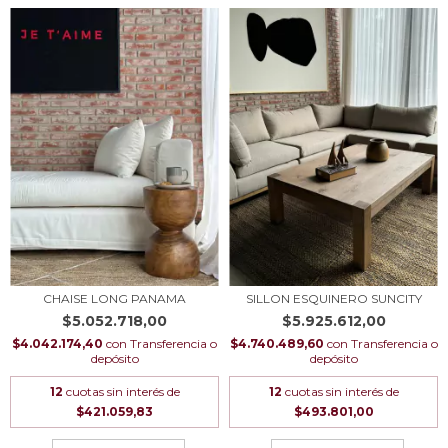
CHAISE LONG PANAMA
SILLON ESQUINERO SUNCITY
$5.052.718,00
$5.925.612,00
$4.042.174,40
con
Transferencia o
$4.740.489,60
con
Transferencia o
depósito
depósito
12
cuotas sin interés de
12
cuotas sin interés de
$421.059,83
$493.801,00